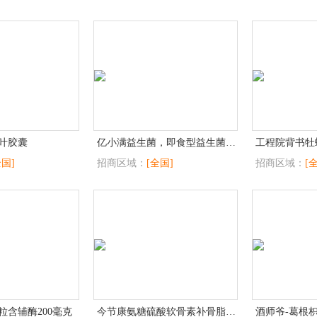
叶胶囊
亿小满益生菌，即食型益生菌，一袋1600亿
工程院背书牡
全国]
招商区域：
[全国]
招商区域：
[
粒含辅酶200毫克
今节康氨糖硫酸软骨素补骨脂胶囊
酒师爷-葛根