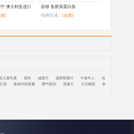
固宁 澳大利亚进口
莳移 鱼胶原蛋白肽
全国]
招商区域：
[全国]
医儿童乳膏
苗药
减肥片
减肥咀嚼片
中老年人
虫
立清
液体钙软胶囊
脚气喷剂
燕麦片
大豆磷脂
养