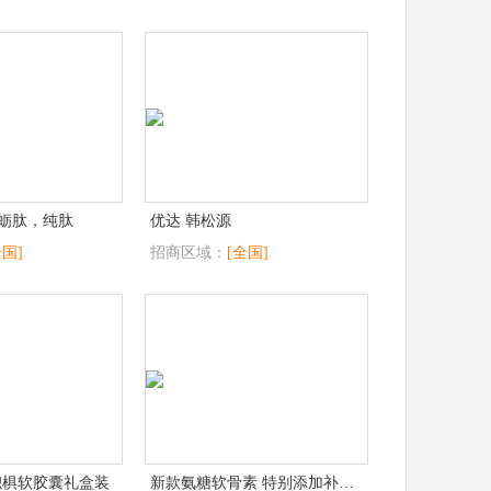
蛎肽，纯肽
优达 韩松源
全国]
招商区域：
[全国]
枳椇软胶囊礼盒装
新款氨糖软骨素 特别添加补骨脂