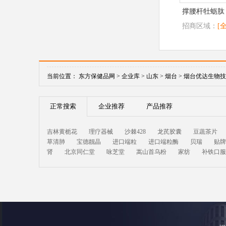
撑腰杆牡蛎肽
招商区域：
[
当前位置：
东方保健品网 >
企业库 >
山东 >
烟台 >
烟台优达生物技
正常搜索
企业推荐
产品推荐
吉林黄栀花
理疗器械
沙棘428
龙芪胶囊
豆蔬茶片
草清肺
宝德靓晶
进口端粒
进口端粒酶
贝瑞
贴牌
肾
北京同仁堂
咏芝堂
嵩山首乌粉
家纺
补铁口服