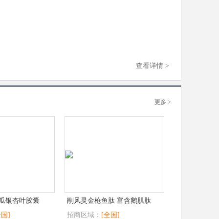
查看详情 >
更多 >
瓜银杏叶胶囊
削风灵金枪鱼肽 富含鹅肌肽
全国]
招商区域：
[全国]