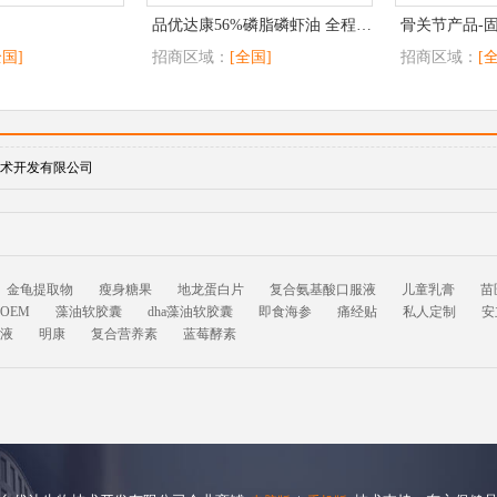
品优达康56%磷脂磷虾油 全程可追溯
骨关节产品-
全国]
招商区域：
[全国]
招商区域：
[
术开发有限公司
金龟提取物
瘦身糖果
地龙蛋白片
复合氨基酸口服液
儿童乳膏
苗
OEM
藻油软胶囊
dha藻油软胶囊
即食海参
痛经贴
私人定制
安
液
明康
复合营养素
蓝莓酵素