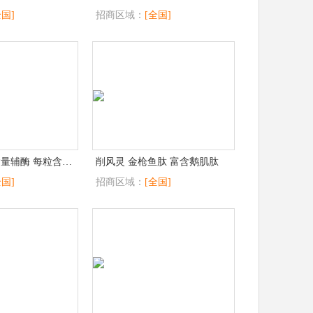
全国]
招商区域：
[全国]
进口辅酶 高含量辅酶 每粒含辅酶140毫克
削风灵 金枪鱼肽 富含鹅肌肽
全国]
招商区域：
[全国]