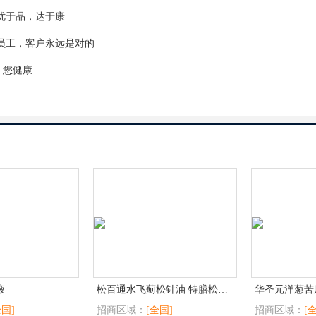
优于品，达于康
员工，客户永远是对的
健康...
液
松百通水飞蓟松针油 特膳松针油
华圣元洋葱苦
全国]
招商区域：
[全国]
招商区域：
[